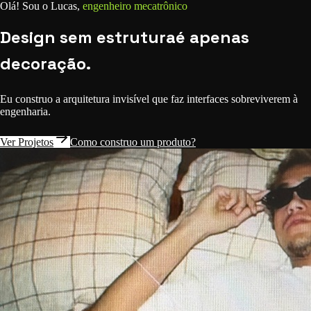
Olá! Sou o Lucas,
engenheiro mecatrônico
Design
sem
estrutura
é
apenas
decoração.
Eu construo a arquitetura invisível que faz interfaces sobreviverem à
engenharia.
Ver Projetos
Como construo um produto?